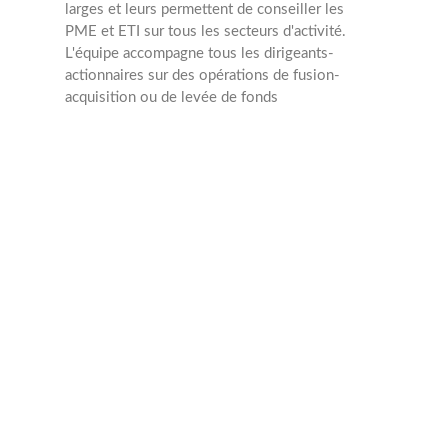
larges et leurs permettent de conseiller les
PME et ETI sur tous les secteurs d'activité.
L'équipe accompagne tous les dirigeants-
actionnaires sur des opérations de fusion-
acquisition ou de levée de fonds
M&A
Min : 2 Mâ‚¬
Max : 30 Mâ‚¬
Transactions