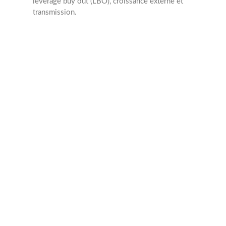
leverage buy out (LBO), croissance externe et
transmission.
2006
Année création
8
Collaborateurs