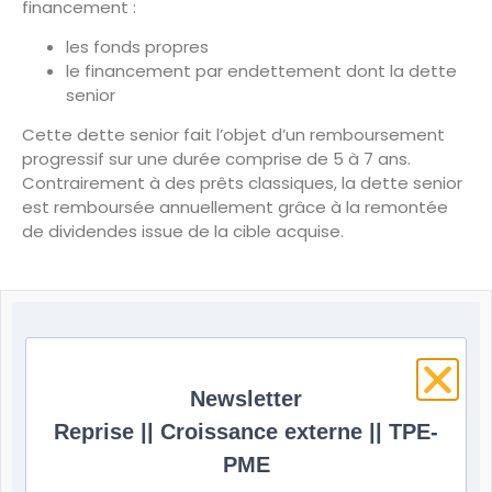
financement :
les fonds propres
le financement par endettement dont la dette
senior
Cette dette senior fait l’objet d’un remboursement
progressif sur une durée comprise de 5 à 7 ans.
Contrairement à des prêts classiques, la dette senior
est remboursée annuellement grâce à la remontée
de dividendes issue de la cible acquise.
Combien coûte une dette
senior ?
Newsletter
Reprise || Croissance externe || TPE-
Le coût d’une dette senior est très dépendant du
montage financier et du risque associé à l’opération
PME
financière. Contrairement au marché des particuliers,