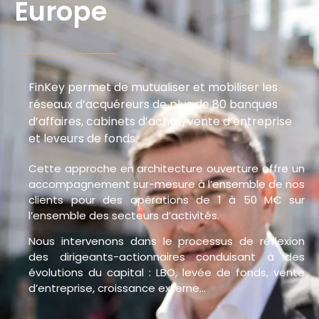
Europe
FinKey permet de mutualiser et mobiliser les
réseaux d’acquéreurs de plus de 80 banques
d’affaires, cabinets d’achat/vente d’entreprise
et leveurs de fonds.
Cette approche en architecture ouverture offre un
accompagnement sur-mesure à l’ensemble de nos
clients pour des opérations de 1 à 50 M€ sur
l’ensemble des secteurs d’activités.
Nous intervenons dans le processus de réflexion
des dirigeants-actionnaires conduisant à des
évolutions du capital : LBO, levée de fonds, vente
d’entreprise, croissance externe…