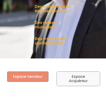
Des compétences
multisectorielles
Des réseaux
mutualisés
Des transactions
confidentielles
Espace Vendeur
Espace
Acquéreur