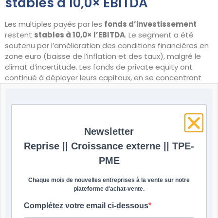
stables à 10,0× EBITDA
Les multiples payés par les
fonds d’investissement
restent
stables à 10,0× l’EBITDA
. Le segment a été
soutenu par l’amélioration des conditions financières en
zone euro (baisse de l’inflation et des taux), malgré le
climat d’incertitude. Les fonds de private equity ont
continué à déployer leurs capitaux, en se concentrant
sur des entreprises plus faciles à financer et dotées de
fondamentaux solides : la tech et la santé ont
représenté 45 % de l’échantillon de l’indice, et les
services aux entreprises 28 %. Sur le trimestre, le volume
Newsletter
moyen des opérations financées par les fonds était
supérieur de 60 % à celui des acquéreurs stratégiques.
Reprise || Croissance externe || TPE-
Les acquéreurs stratégiques en
PME
repli à 8,5× EBITDA
Chaque mois de nouvelles entreprises à la vente sur notre
plateforme d'achat-vente.
Les multiples payés par les
acquéreurs stratégiques
Complétez votre email ci-dessous
baissent à
8,5× l’EBITDA
, malgré le rally des marchés