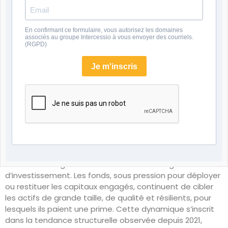
actions cotés européens sur le trimestre (l’indice EURO
STOXX TMI Small a progressé de 9 % au Q2 et de 15,5 %
sur le 1er semestre). C’est bien le yoyo tarifaire américain
En confirmant ce formulaire, vous autorisez les domaines
et son impact sur la volatilité qui ont tiré vers le bas
associés au groupe Intercessio à vous envoyer des courriels.
(RGPD)
l’activité M&A des entreprises et la reprise des cours. Ce
repli des stratégiques est le principal moteur de la
Je m'inscris
baisse de l’indice ce trimestre.
Un écart fonds / stratégiques
qui s’élargit à 1,5×
Conséquence directe : l’écart entre les multiples payés
par les fonds et par les stratégiques s’élargit à un niveau
élevé de
1,5× l’EBITDA
(contre 0,8× au Q1 2025), ce qui
traduit la divergence croissante des stratégies
d’investissement. Les fonds, sous pression pour déployer
ou restituer les capitaux engagés, continuent de cibler
les actifs de grande taille, de qualité et résilients, pour
lesquels ils paient une prime. Cette dynamique s’inscrit
dans la tendance structurelle observée depuis 2021,