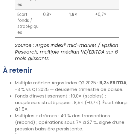
es
Écart
0,8×
1,5×
+0,7×
fonds /
stratégiqu
es
Source : Argos Index® mid-market / Epsilon
Research, multiple médian VE/EBITDA sur 6
mois glissants.
À retenir
Multiple médian Argos Index Q2 2025 :
9,2× EBITDA
,
−3 % vs Q1 2025 — deuxième trimestre de baisse.
Fonds d’investissement : 10,0× (stables) ;
acquéreurs stratégiques : 8,5× (−0,7×). Écart élargi
à 1,5×.
Multiples extrêmes : 40 % des transactions
(rebond) ; opérations sous 7× à 27 %, signe d’une
pression baissière persistante.