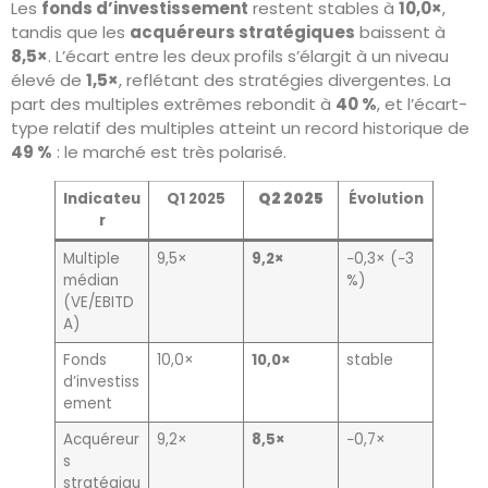
Les
fonds d’investissement
restent stables à
10,0×
,
tandis que les
acquéreurs stratégiques
baissent à
8,5×
. L’écart entre les deux profils s’élargit à un niveau
élevé de
1,5×
, reflétant des stratégies divergentes. La
part des multiples extrêmes rebondit à
40 %
, et l’écart-
type relatif des multiples atteint un record historique de
49 %
: le marché est très polarisé.
Indicateu
Q1 2025
Q2 2025
Évolution
r
Multiple
9,5×
9,2×
−0,3× (−3
médian
%)
(VE/EBITD
A)
Fonds
10,0×
10,0×
stable
d’investiss
ement
Acquéreur
9,2×
8,5×
−0,7×
s
stratégiqu