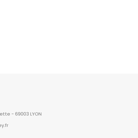
yette - 69003 LYON
y.fr