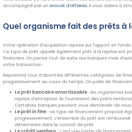
accompagné par un
avocat d’affaires
.
Il vous aidera à st
Quel organisme fait des prêts à l
Votre opération d’acquisition repose sur l’apport en fon
Ce type de prêt appelé également prêt à la reprise est p
financiers. On pense tout de suite aux banques mais d’autr
votre transaction.
Reprenons tout d’abord les différentes catégories de fi
progressivement au cours du temps. On parle de financem
Le prêt bancaire amortissable
: les organismes ban
reprise d’entreprise. Ils fournissent des prêts rembo
Certaines banques peuvent vous demander de vous por
Le prêt in fine
: ce type de financement proposé ég
progressivement. L’ensemble du prêt est remboursé
déterminée dans le contrat de prêt.
Le crédit vendeur :
c’est une forme de financement c