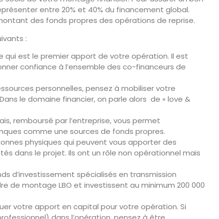
t représenter entre 20% et 40% du financement global.
montant des fonds propres des opérations de reprise.
ivants :
 qui est le premier apport de votre opération. Il est
donner confiance à l’ensemble des co-financeurs de
sources personnelles, pensez à mobiliser votre
Dans le domaine financier, on parle alors de « love &
mais, remboursé par l’entreprise, vous permet
 banques comme une sources de fonds propres.
rsonnes physiques qui peuvent vous apporter des
és dans le projet. Ils ont un rôle non opérationnel mais
nds d’investissement spécialisés en transmission
cadre de montage LBO et investissent au minimum 200 000
tuer votre apport en capital pour votre opération. Si
professionnel) dans l’opération, pensez à être