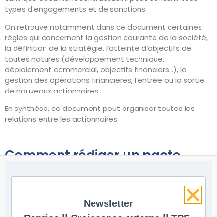
types d’engagements et de sanctions.
On retrouve notamment dans ce document certaines
règles qui concernent la gestion courante de la société,
la définition de la stratégie, l’atteinte d’objectifs de
toutes natures (développement technique,
déploiement commercial, objectifs financiers…), la
gestion des opérations financières, l’entrée ou la sortie
de nouveaux actionnaires….
En synthèse, ce document peut organiser toutes les
relations entre les actionnaires.
Comment rédiger un pacte
d’actionnaires ?
Newsletter
La mise en place d’un pacte est une opération complexe
qui nécessite le conseil d’expert juridique. Des avocats