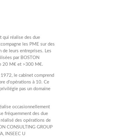
ui réalise des due
ompagne les PME sur des
n de leurs entreprises. Les
éalisées par BOSTON
e 20 M€ et >300 M€.
972, le cabinet comprend
re d'opérations à 10. Ce
 privilégie pas un domaine
lise occasionnellement
lise fréquemment des due
 réalisé des opérations de
 BOSTON CONSULTING GROUP
VA, INSEEC U