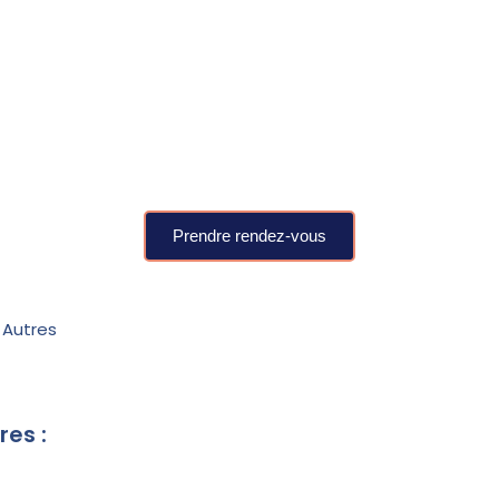
Prendre rendez-vous
 Autres
res :