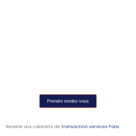
0
Opérations
M&A
Min : 10 M€
Max : 50 M€
Prendre rendez-vous
Revenir aux cabinets de
transaction services Paris