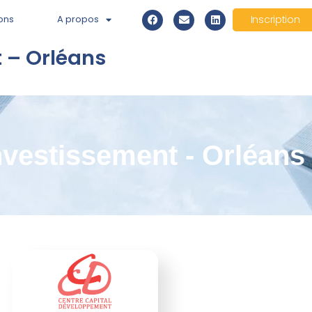
ons
A propos
Inscription
 – Orléans
nvestissement - Orléans