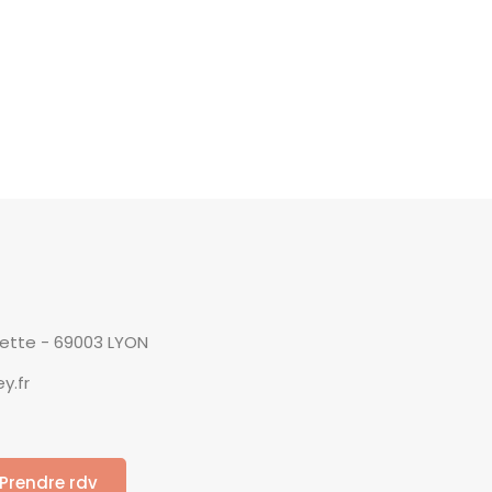
yette - 69003 LYON
y.fr
Prendre rdv