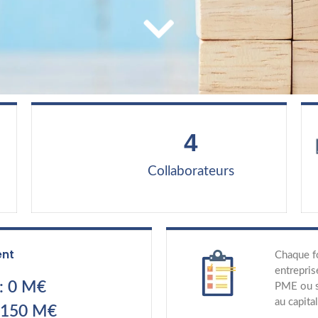
4
Collaborateurs
ent
Chaque f
entrepris
: 0 M€
PME ou s
au capit
 150 M€