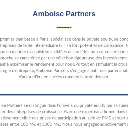
Amboise Partners
emier plan basée à Paris, spécialisée dans le private equity, se conc
eprises de taille intermédiaire (ETI) à fort potentiel de croissance. 
que en matière d'acquisitions ciblées de sociétés non cotées en bour
pproche se caractérise par une sélection rigoureuse des investissemen
t à maximiser le rendement pour nos LPs tout en stimulant la croissa
atégie d'entreprise, Amboise Partners s'engage à bâtir des partenaria
d'aujourd'hui en succès commerciaux de demain.
se Partners se distingue dans l'univers du private equity par sa spé
cier des entreprises de croissance. Avec une expertise affirmée dans 
estissement cible des prises de participation au sein de PME et start
ises entre 100 M€ et 3000 M€. Nous nous engageons activement da