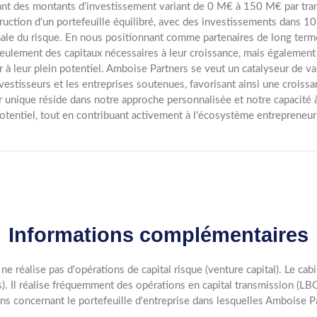
ant des montants d'investissement variant de 0 M€ à 150 M€ par trans
ruction d'un portefeuille équilibré, avec des investissements dans 10
ale du risque. En nous positionnant comme partenaires de long terme
eulement des capitaux nécessaires à leur croissance, mais également 
 à leur plein potentiel. Amboise Partners se veut un catalyseur de vale
nvestisseurs et les entreprises soutenues, favorisant ainsi une croiss
r unique réside dans notre approche personnalisée et notre capacité à
potentiel, tout en contribuant activement à l'écosystème entrepreneuri
Informations complémentaires
 ne réalise pas d'opérations de capital risque (venture capital). Le ca
). Il réalise fréquemment des opérations en capital transmission 
ns concernant le portefeuille d'entreprise dans lesquelles Amboise Pa