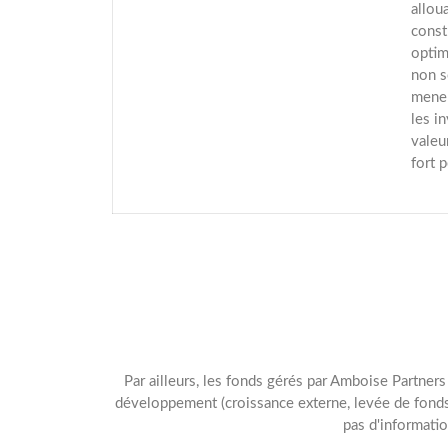
allou
const
optim
non s
mener
les i
valeu
fort 
Par ailleurs, les fonds gérés par Amboise Partners
développement (croissance externe, levée de fonds
pas d'informatio