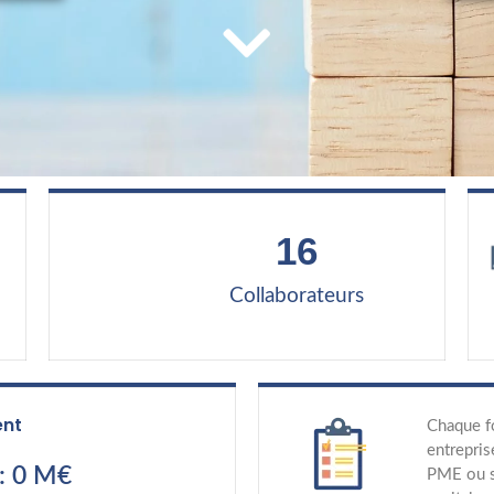
16
Collaborateurs
ent
Chaque f
entrepris
: 0 M€
PME ou s