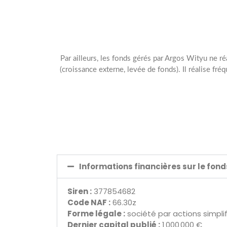
Par ailleurs, les fonds gérés par Argos Wityu ne ré
(croissance externe, levée de fonds). Il réalise
Informations financières sur le fon
Siren :
377854682
Code NAF :
66.30z
Forme légale :
société par actions simpli
Dernier capital publié :
1 000 000 €