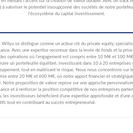
t en mettant l'accent sur la création de valeur durable. Avec un track
 à valoriser le potentiel insoupçonné des sociétés de notre portefeui
l'écosystème du capital investissement.
 Wityu se distingue comme un acteur clé du private equity, spéciali
sance. Avec une expertise reconnue dans la levée de fonds et la prise
 des opérations où l'engagement est compris entre 10 M€ et 100 M€ p
ruire un portefeuille équilibré, investissant dans 10 à 20 entreprises
oppement, tout en maîtrisant le risque. Nous nous concentrons sur l
ise entre 20 M€ et 600 M€, où notre apport financier et stratégique 
r. Notre proposition de valeur repose sur une approche personnalisée 
sance et à renforcer la position compétitive de nos entreprises parten
, les investisseurs bénéficient d'une expertise approfondie et d'un
ctifs tout en contribuant au succès entrepreneurial.