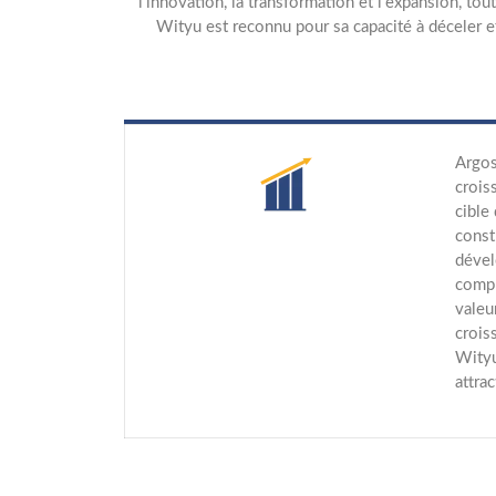
l'innovation, la transformation et l'expansion, tou
Wityu est reconnu pour sa capacité à déceler et
Argos
crois
cible
const
dével
compr
valeu
crois
Wityu
attra