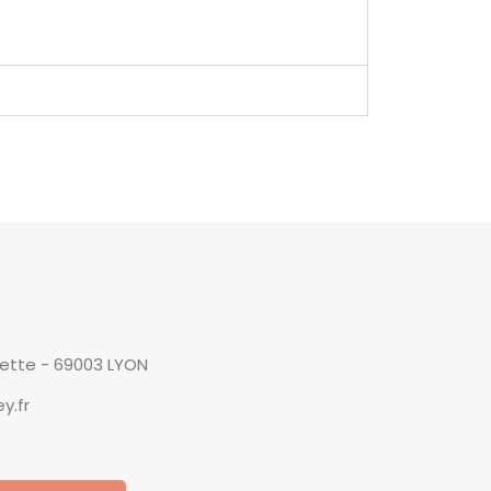
yette - 69003 LYON
y.fr