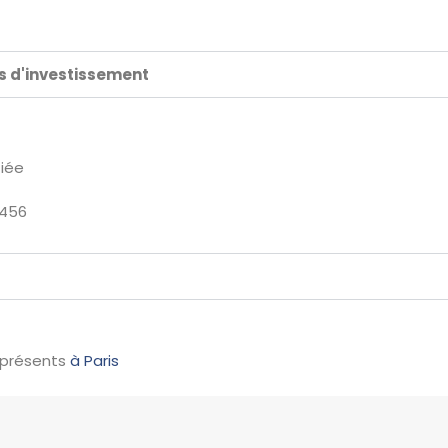
ds d'investissement
fiée
456
 présents
à Paris