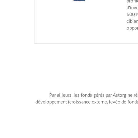
prome
d'inv
600 M
cibla
oppor
Par ailleurs, les fonds gérés par Astorg ne r
développement (croissance externe, levée de fonds