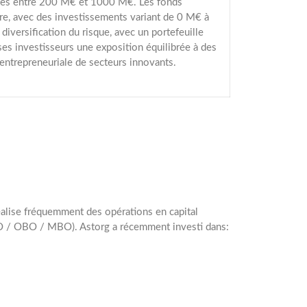
isées entre 200 M€ et 1000 M€. Les fonds
re, avec des investissements variant de 0 M€ à
diversification du risque, avec un portefeuille
ses investisseurs une exposition équilibrée à des
 entrepreneuriale de secteurs innovants.
 réalise fréquemment des opérations en capital
LBO / OBO / MBO). Astorg a récemment investi dans: