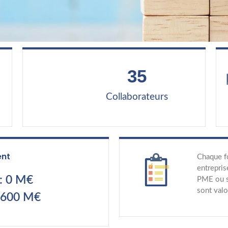
35
Collaborateurs
ent
Chaque f
entrepris
: 0 M€
PME ou st
sont val
 600 M€