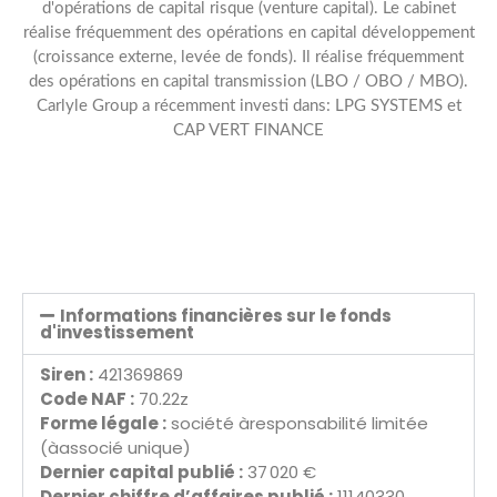
d'opérations de capital risque (venture capital). Le cabinet
réalise fréquemment des opérations en capital développement
(croissance externe, levée de fonds). Il réalise fréquemment
des opérations en capital transmission (LBO / OBO / MBO).
Carlyle Group a récemment investi dans: LPG SYSTEMS et
CAP VERT FINANCE
Informations financières sur le fonds
d'investissement
Siren :
421369869
Code NAF :
70.22z
Forme légale :
société àresponsabilité limitée
(àassocié unique)
Dernier capital publié :
37 020 €
Dernier chiffre d’affaires publié :
11140330