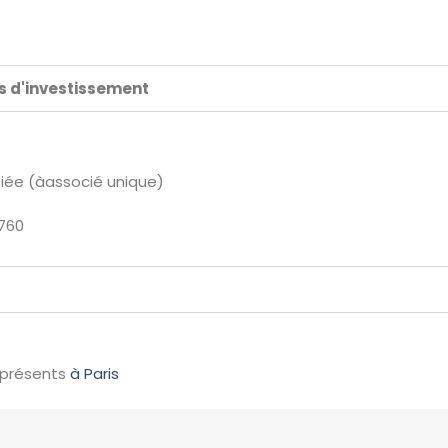
ds d'investissement
fiée (àassocié unique)
760
 présents
à Paris