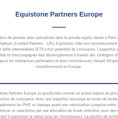
Equistone Partners Europe
on de premier plan spécialisée dans le private equity, basée à Paris
ripteurs (Limited Partners - LPs), Equistone cible son investissement s
ille intermédiaire (ETI) à fort potentiel de croissance. L'expertise d
olide et d'accompagner leur développement à travers des stratégies 
pour les entreprises partenaires et leurs investisseurs, faisant d'Equ
investissement en Europe.
tone Partners Europe se positionne comme un acteur majeur du privat
prises de croissance. Avec une expertise reconnue en levée de fonds et
ipalement les PME et startups ayant une valorisation comprise entr
istone se caractérise par une allocation de fonds sélective, avec d
hant à maximiser la valeur pour les investisseurs. La gestion de portef