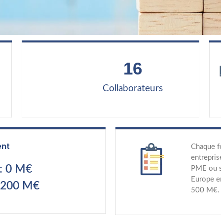
16
Collaborateurs
ent
Chaque f
entrepris
: 0 M€
PME ou s
Europe en
 200 M€
500 M€.