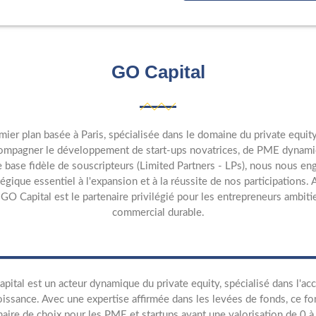
GO Capital
ier plan basée à Paris, spécialisée dans le domaine du private equity
ompagner le développement de start-ups novatrices, de PME dynamique
 base fidèle de souscripteurs (Limited Partners - LPs), nous nous en
égique essentiel à l'expansion et à la réussite de nos participations
 GO Capital est le partenaire privilégié pour les entrepreneurs ambiti
commercial durable.
pital est un acteur dynamique du private equity, spécialisé dans l'a
oissance. Avec une expertise affirmée dans les levées de fonds, ce 
naire de choix pour les PME et startups ayant une valorisation de 0