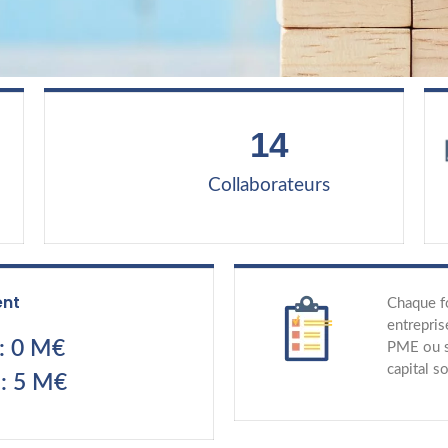
14
Collaborateurs
ent
Chaque f
entrepris
: 0 M€
PME ou s
capital s
: 5 M€