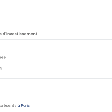
ds d'investissement
fiée
19
 présents
à Paris