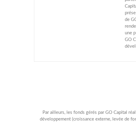
Capit
prése
de GO
rende
une p
GO Ca
dével
Par ailleurs, les fonds gérés par GO Capital réa
développement (croissance externe, levée de fon