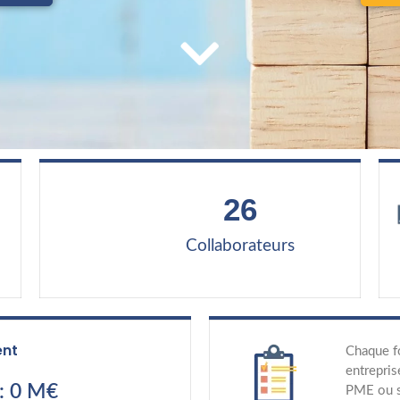
26
Collaborateurs
ent
Chaque f
entrepris
: 0 M€
PME ou s