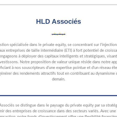
HLD Associés
ion spécialisée dans le private equity, se concentrant sur l'injection
 entreprises de taille intermédiaire (ETI) à fort potentiel de croiss
engageons à déployer des capitaux intelligents et stratégiques, visan
vestissons. Notre proposition de valeur unique réside dans notre app
ciant à nos souscripteurs d'une expertise pointue et d'un réseau éten
générer des rendements attractifs tout en contribuant au dynamisme 
demain.
ssociés se distingue dans le paysage du private equity par sa stratég
nir des entreprises de croissance dans des secteurs variés. Avec u
ransaction, notre fonds d'investissement offre une flexibilité financi