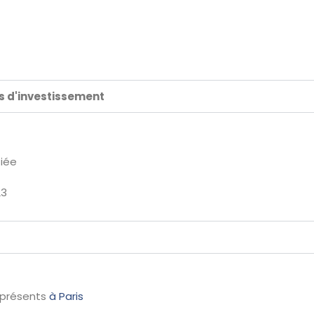
ds d'investissement
fiée
23
 présents
à Paris