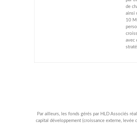
de ch
ainsi
10 M€
perso
crois
avec 
strat
Par ailleurs, les fonds gérés par HLD Associés réa
capital développement (croissance externe, levée 