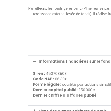
Par ailleurs, les fonds gérés par LFPI ne réalise pa
(croissance externe, levée de fonds). Il réalis
Informations financières sur le fon
Siren :
450708508
Code NAF :
66.30z
Forme légale :
société par actions simpli
Dernier capital publié :
150 000 €
Dernier chiffre d’affaires publié :