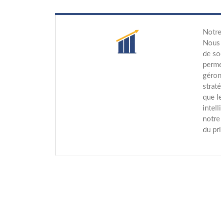
Notre
Nous 
de so
perme
géron
strat
que l
intel
notre
du pr