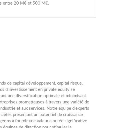
es entre 20 M€ et 500 M€.
nds de capital développement, capital risque,
ds d'investissement en private equity se
rant une diversification optimale et minimisant
ntreprises prometteuses à travers une variété de
l'industrie et aux services. Notre équipe d'experts
ciétés présentant un potentiel de croissance
eons à fournir une valeur ajoutée significative
es équipes de direction pour stimuler la