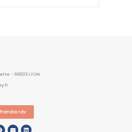
yette - 69003 LYON
y.fr
Prendre rdv