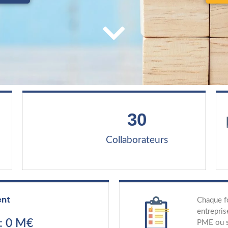
30
Collaborateurs
ent
Chaque f
entrepris
: 0 M€
PME ou st