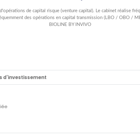
s d'opérations de capital risque (venture capital). Le cabinet réalis
e fréquemment des opérations en capital transmission (LBO / OBO / 
BIOLINE BY INVIVO
ds d'investissement
fiée