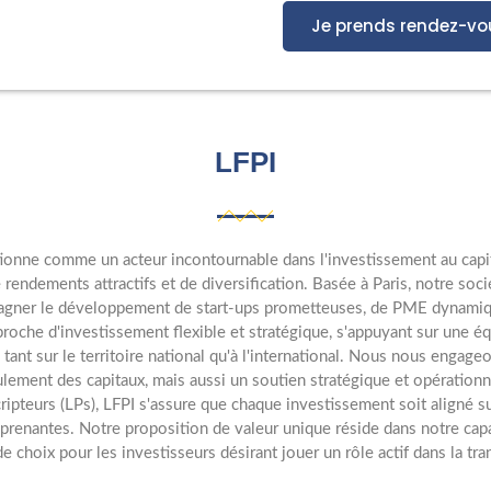
Je prends rendez-vo
LFPI
tionne comme un acteur incontournable dans l'investissement au capit
rendements attractifs et de diversification. Basée à Paris, notre soci
gner le développement de start-ups prometteuses, de PME dynamiques
proche d'investissement flexible et stratégique, s'appuyant sur une é
ant sur le territoire national qu'à l'international. Nous nous engage
ulement des capitaux, mais aussi un soutien stratégique et opérationn
ripteurs (LPs), LFPI s'assure que chaque investissement soit aligné su
s prenantes. Notre proposition de valeur unique réside dans notre capa
e choix pour les investisseurs désirant jouer un rôle actif dans la tr