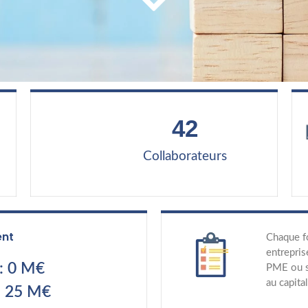
42
Collaborateurs
ent
Chaque f
entrepris
: 0 M€
PME ou st
au capita
: 25 M€