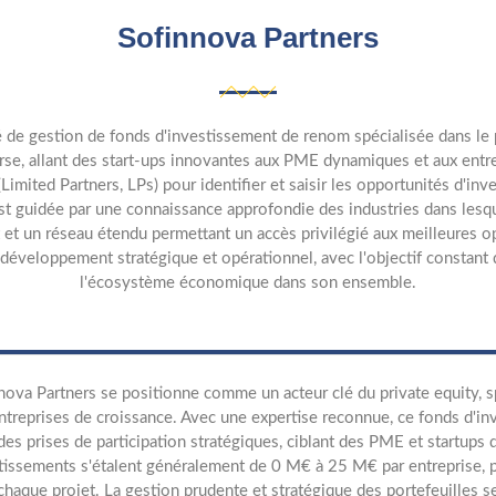
Sofinnova Partners
té de gestion de fonds d'investissement de renom spécialisée dans le 
se, allant des start-ups innovantes aux PME dynamiques et aux entrepr
ited Partners, LPs) pour identifier et saisir les opportunités d'inv
est guidée par une connaissance approfondie des industries dans lesq
t et un réseau étendu permettant un accès privilégié aux meilleures
développement stratégique et opérationnel, avec l'objectif constant d
l'écosystème économique dans son ensemble.
nova Partners se positionne comme un acteur clé du private equity, 
ntreprises de croissance. Avec une expertise reconnue, ce fonds d'in
des prises de participation stratégiques, ciblant des PME et startup
tissements s'étalent généralement de 0 M€ à 25 M€ par entreprise,
chaque projet. La gestion prudente et stratégique des portefeuilles se