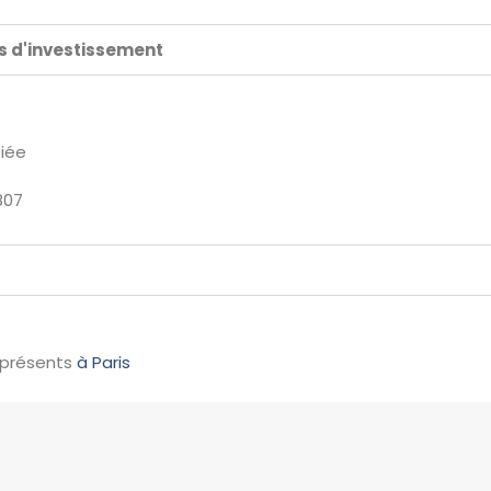
ds d'investissement
fiée
807
 présents
à Paris