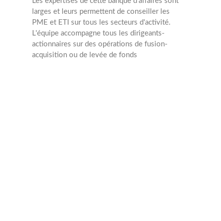
Les expertises de cette banque d'affaires sont
larges et leurs permettent de conseiller les
PME et ETI sur tous les secteurs d'activité.
L'équipe accompagne tous les dirigeants-
actionnaires sur des opérations de fusion-
acquisition ou de levée de fonds
M&A
Min : 0 Mâ‚¬
Max : 5 Mâ‚¬