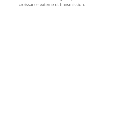
croissance externe et transmission.
2006
Année création
0
Collaborateurs