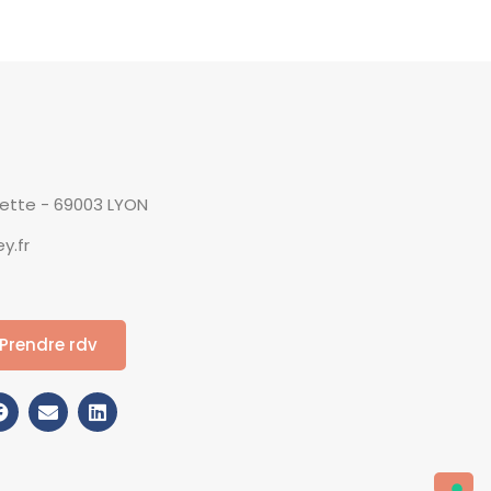
yette - 69003 LYON
y.fr
Prendre rdv