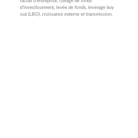
rachat d'entreprise, ciblage de fonds
d'investissement, levée de fonds, leverage buy
out (LBO), croissance externe et transmission.
2012
Année création
5
Collaborateurs