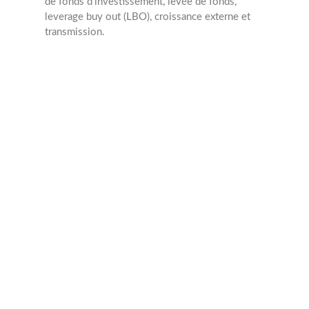
de fonds d'investissement, levée de fonds,
leverage buy out (LBO), croissance externe et
transmission.
2007
Année création
1
Collaborateurs