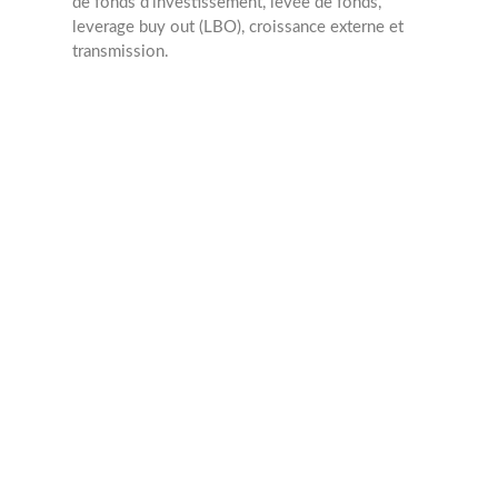
de fonds d'investissement, levée de fonds,
leverage buy out (LBO), croissance externe et
transmission.
1996
Année création
4
Collaborateurs