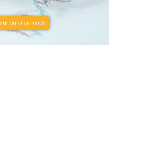
stir dans un fonds
2009
Année création