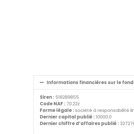
Informations financières sur le fon
Siren :
518289855
Code NAF :
70.22z
Forme légale :
société à responsabilité l
Dernier capital publié :
10000.0
Dernier chiffre d’affaires publié :
327270