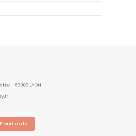
yette - 69003 LYON
y.fr
Prendre rdv