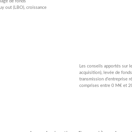
iblage de fonds
uy out (LBO), croissance
Les conseils apportés sur 
acquisition), levée de fonds
transmission d'entreprise
s
comprises entre 0 M€ et 