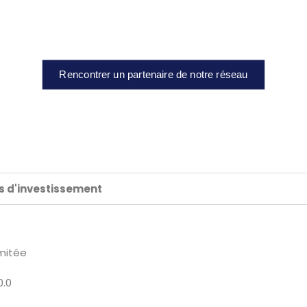
Rencontrer un partenaire de notre réseau
ds d'investissement
imitée
.0