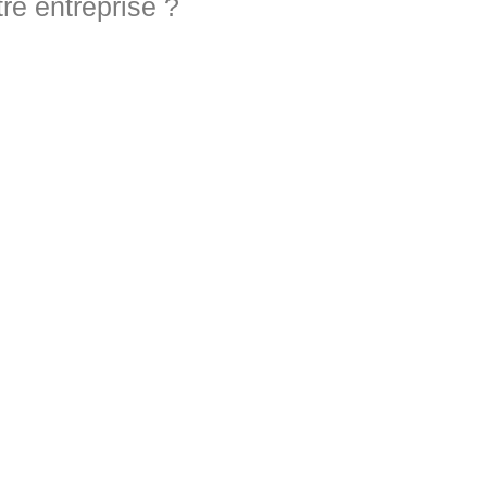
re entreprise ?
M&A
Min : 0 Mâ‚¬
Max : 20 Mâ‚¬