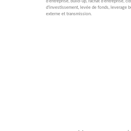
d'entreprise, build-up, rachat d'entreprise, c
d'investissement, levée de fonds, leverage b
externe et transmission.
2
Collaborateur