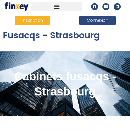
Inscription
Connexion
Fusacqs – Strasbourg
Cabinets fusacqs -
Strasbourg