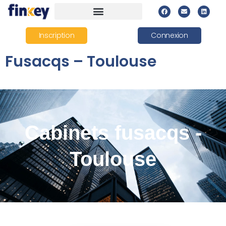
Inscription
Connexion
Fusacqs – Toulouse
Cabinets fusacqs -
Toulouse